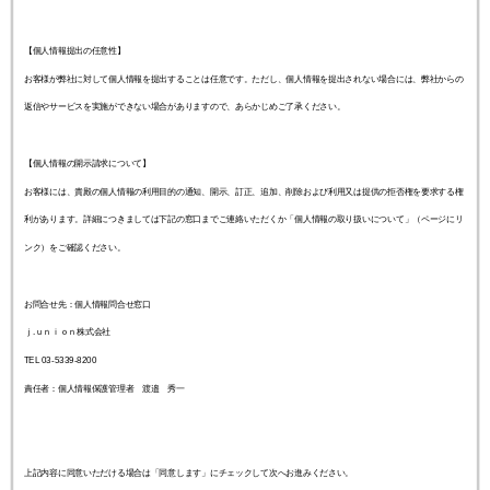
【個人情報提出の任意性】
お客様が弊社に対して個人情報を提出することは任意です。ただし、個人情報を提出されない場合には、弊社からの
返信やサービスを実施ができない場合がありますので、あらかじめご了承ください。
【個人情報の開示請求について】
お客様には、貴殿の個人情報の利用目的の通知、開示、訂正、追加、削除および利用又は提供の拒否権を要求する権
利があります。詳細につきましては下記の窓口までご連絡いただくか「個人情報の取り扱いについて」（ページにリ
ンク）をご確認ください。
お問合せ先：個人情報問合せ窓口
ｊ.ｕｎｉｏｎ株式会社
TEL 03-5339-8200
責任者：個人情報保護管理者 渡邉 秀一
上記内容に同意いただける場合は「同意します」にチェックして次へお進みください。