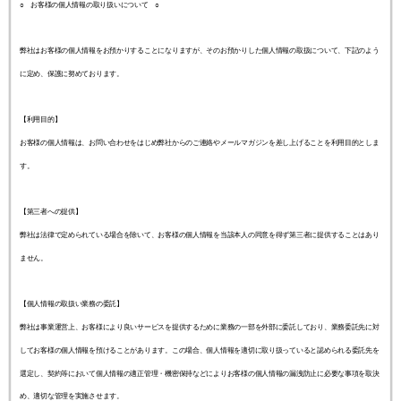
○ お客様の個人情報の取り扱いについて ○
弊社はお客様の個人情報をお預かりすることになりますが、そのお預かりした個人情報の取扱について、下記のよう
に定め、保護に努めております。
【利用目的】
お客様の個人情報は、お問い合わせをはじめ弊社からのご連絡やメールマガジンを差し上げることを利用目的としま
す。
【第三者への提供】
弊社は法律で定められている場合を除いて、お客様の個人情報を当該本人の同意を得ず第三者に提供することはあり
ません。
【個人情報の取扱い業務の委託】
弊社は事業運営上、お客様により良いサービスを提供するために業務の一部を外部に委託しており、業務委託先に対
してお客様の個人情報を預けることがあります。この場合、個人情報を適切に取り扱っていると認められる委託先を
選定し、契約等において個人情報の適正管理・機密保持などによりお客様の個人情報の漏洩防止に必要な事項を取決
め、適切な管理を実施させます。