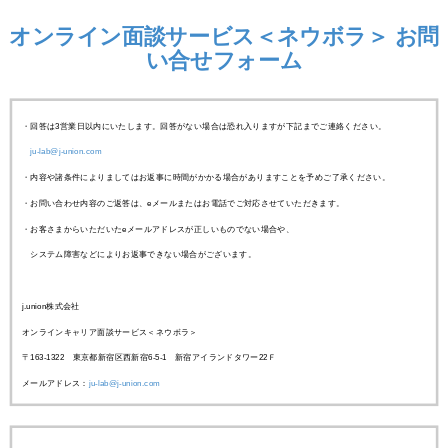
オンライン面談サービス＜ネウボラ＞ お問
い合せフォーム
・回答は3営業日以内にいたします。回答がない場合は恐れ入りますが下記までご連絡ください。
ju-lab@j-union.com
・内容や諸条件によりましてはお返事に時間がかかる場合がありますことを予めご了承ください。
・お問い合わせ内容のご返答は、eメールまたはお電話でご対応させていただきます。
・お客さまからいただいたeメールアドレスが正しいものでない場合や、
システム障害などによりお返事できない場合がございます。
j.union
株式会社
オンラインキャリア面談サービス＜ネウボラ＞
〒
163-1322
東京都新宿区西新宿
6-5-1
新宿アイランドタワー
22
Ｆ
メールアドレス：
ju-lab@j-union.com