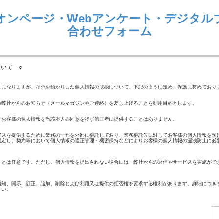
オンページ・Webアンケート・デジタル
合わせフォーム
いて ○
とになりますが、そのお預かりした個人情報の取扱について、下記のように定め、保護に努めており
め弊社からのお知らせ（メールマガジンやご連絡）を差し上げることを利用目的とします。
、お客様の個人情報を当該本人の同意を得ず第三者に提供することはありません。
ビスを提供するために業務の一部を外部に委託しており、業務委託先に対してお客様の個人情報を預
選定し、契約等において個人情報の適正管理・機密保持などによりお客様の個人情報の漏洩防止に必
ことは任意です。ただし、個人情報を提出されない場合には、弊社からの返信やサービスを実施がで
通知、開示、訂正、追加、削除および利用又は提供の拒否権を要求する権利があります。詳細につき
さい。